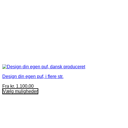
Design din egen puf, i flere str.
Fra
kr.
1.100,00
Vælg muligheder
Dette
vare
har
flere
varianter.
Mulighederne
kan