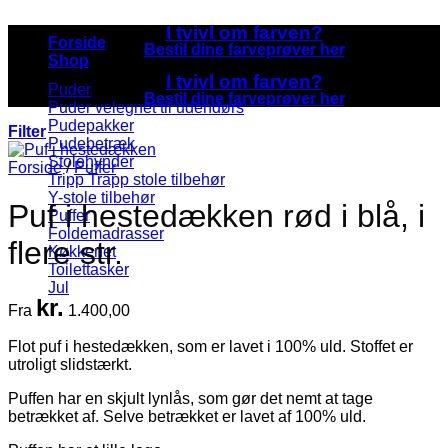
I tvivl om farven?
Forside
Bestil dine farveprøver her
Shop
I tvivl om farven?
Puder
Bestil dine farveprøver her
Puder velegnet til udendørs
Pudepakker
Filter
Pudebetræk
Stolehynder
Forside
/
Puffer
Tripp Trapp stole tilbehør
Y-stole tilbehør
Puf i hestedækken rød i blå, i
Puffer
Foldemadrasser
flere str.
Køkkenet
Toilettasker
Jul
kr.
Fra
1.400,00
Flot puf i hestedækken, som er lavet i 100% uld. Stoffet er
utroligt slidstærkt.
Puffen har en skjult lynlås, som gør det nemt at tage
betrækket af. Selve betrækket er lavet af 100% uld.