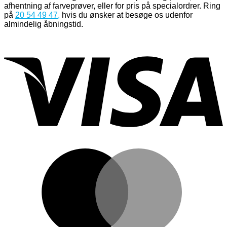
afhentning af farveprøver, eller for pris på specialordrer. Ring
på
20 54 49 47
,
hvis du ønsker at besøge os udenfor
almindelig åbningstid.
V
M