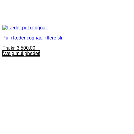
Puf i læder cognac, i flere str.
Fra
kr.
3.500,00
Vælg muligheder
Dette
vare
har
flere
varianter.
Mulighederne
kan
vælges
på
varesiden