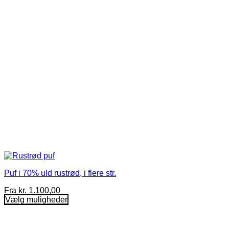
vælges
på
varesiden
Puf i 70% uld rustrød, i flere str.
Fra
kr.
1.100,00
Vælg muligheder
Dette
vare
har