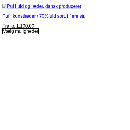
Puf i kunstlæder / 70% uld sort, i flere str.
Fra
kr.
1.100,00
Vælg muligheder
Dette
vare
har
flere
varianter.
Mulighederne
kan
vælges
på
varesiden