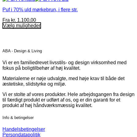
Puf i 70% uld mørkebrun, i flere str.
Fra
kr.
1.100,00
Vælg muligheder
Dette
vare
har
flere
ABA - Design & Living
varianter.
Mulighederne
Vi er en familiedrevet livsstils- og design virksomhed med
kan
fokus på boligtilbehør af høj kvalitet.
vælges
på
Materialerne er nøje udvalgte, med høje krav til både det
varesiden
æstetiske, slidstyrke og miljø.
Vi er stolte af vores produkter. Hele arbejdsgangen fra design
til færdigt produkt er udført af os, og er din garanti for et
produkt af høj håndværksmæssig kvalitet.
Info & betingelser
Handelsbetingelser
Persondatapolitik