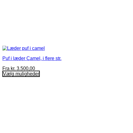
Puf i læder Camel, i flere str.
Fra
kr.
3.500,00
Vælg muligheder
Dette
vare
har
flere
varianter.
Mulighederne
kan
vælges
på
varesiden