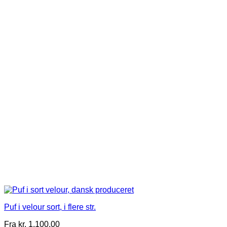
flere
varianter.
Mulighederne
kan
vælges
på
varesiden
Puf i velour sort, i flere str.
Fra
kr.
1.100,00