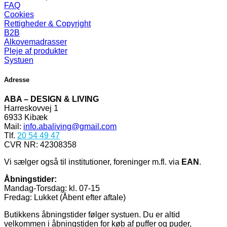
FAQ
Cookies
Rettigheder & Copyright
B2B
Alkovemadrasser
Pleje af produkter
Systuen
Adresse
ABA – DESIGN & LIVING
Harreskovvej 1
6933 Kibæk
Mail:
info.abaliving@gmail.com
Tlf.
20 54 49 47
CVR NR: 42308358
Vi sælger også til institutioner, foreninger m.fl. via
EAN
.
Åbningstider:
Mandag-Torsdag: kl. 07-15
Fredag: Lukket (Åbent efter aftale)
Butikkens åbningstider følger systuen. Du er altid
velkommen i åbningstiden for køb af puffer og puder,