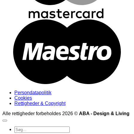
M
Persondatapolitik
Cookies
Rettigheder & Copyright
Alle rettigheder forbeholdes 2026 ©
ABA - Design & Living
Søg