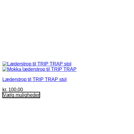
Læderstrop til TRIP TRAP stol
kr.
100,00
Vælg muligheder
Dette
vare
har
flere
varianter.
Mulighederne
kan