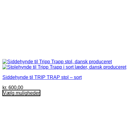
Siddehynde til TRIP TRAP stol – sort
kr.
600,00
Vælg muligheder
Dette
vare
har
flere
varianter.
Mulighederne
kan