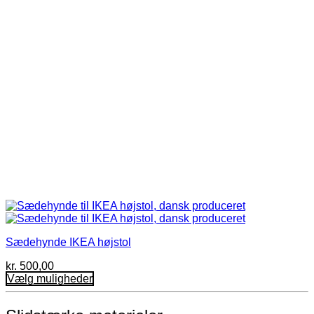
vælges
på
varesiden
Sædehynde IKEA højstol
kr.
500,00
Vælg muligheder
Dette
vare