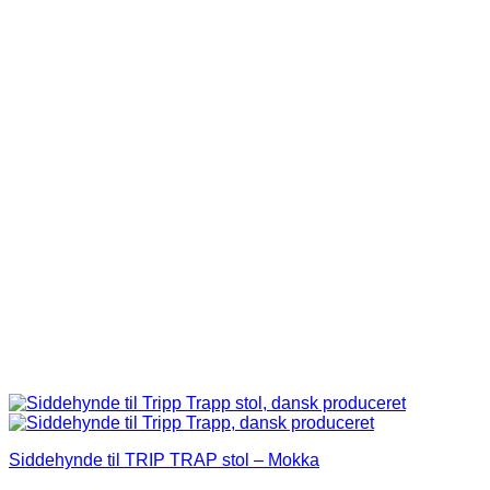
flere
varianter.
Mulighederne
kan
vælges
på
varesiden
Siddehynde til TRIP TRAP stol – Mokka