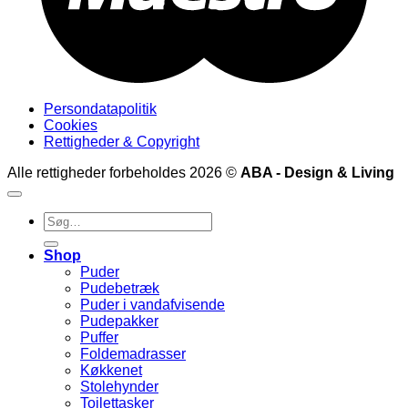
Persondatapolitik
Cookies
Rettigheder & Copyright
Alle rettigheder forbeholdes 2026 ©
ABA - Design & Living
Søg
efter:
Shop
Puder
Pudebetræk
Puder i vandafvisende
Pudepakker
Puffer
Foldemadrasser
Køkkenet
Stolehynder
Toilettasker