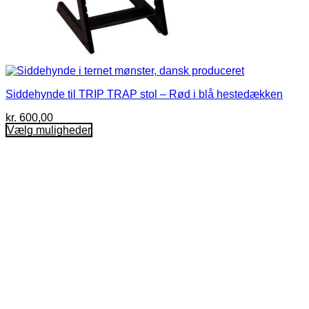
Siddehynde til TRIP TRAP stol – Rød i blå hestedækken
kr.
600,00
Vælg muligheder
Dette
vare
har
flere
varianter.
Mulighederne
kan
vælges
på
varesiden