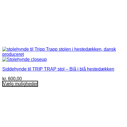
Siddehynde til TRIP TRAP stol – Blå i blå hestedækken
kr.
600,00
Vælg muligheder
Dette
vare
har
flere
varianter.
Mulighederne
kan
vælges