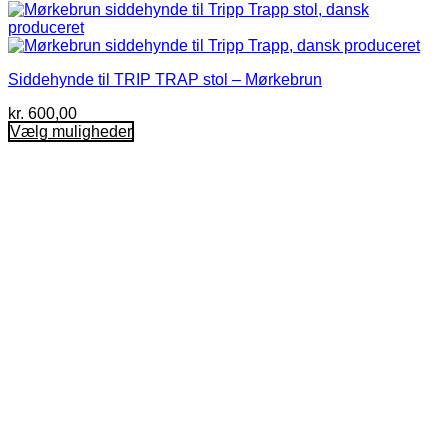
Siddehynde til TRIP TRAP stol – Mørkebrun
kr.
600,00
Vælg muligheder
Dette
vare
har
flere
varianter.
Mulighederne
kan
vælges
på
varesiden