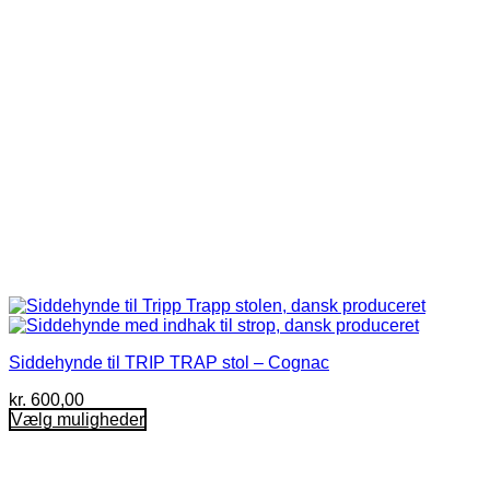
på
varesiden
Siddehynde til TRIP TRAP stol – Cognac
kr.
600,00
Vælg muligheder
Dette
vare
har