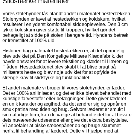
Slidstærke materialer
har
flere
varianter.
Vores stolehynder fås blandt andet i materialet hestedækken.
Mulighederne
Stolehynden er lavet af hestedækken og koldskum, hvilket
kan
resulterer i en yderst komfortabel siddeoplevelse. Den 3 cm
vælges
tykke koldskum giver støtte til kroppen, hvilket gør det
på
behageligt at sidde på stolen i længere tid. Hyndens betræk
varesiden
er fremstillet af 100% uld.
Historien bag materialet hestedækken er, at det oprindeligt
blev udviklet på Den Kongelige Militære Klædefabrik, der
havde ansvaret for at levere tekstiler og klæder til Hæren og
Flåden. Hestedækkenet blev skabt til at blive brugt på
militærets heste og blev nøje udviklet for at opfylde de
strenge krav til slidstyrke og funktionalitet.
Et andet materiale vi bruger til vores stolehynder, er læder.
Det er 100% anilinlæder, og det er ikke blevet behandlet med
kunstige farvestoffer eller belægninger. Dette giver læderet
en unik karakter og ægthed, da det ændrer sig og opnår en
smuk patina med tiden og brug. Selvom læderet er smukt i
sin naturlige form, kan du vælge at behandle det for at bevare
dets nuværende udseende eller give det ekstra beskyttelse.
Vi anbefaler at piske sæbespåner op og bruge skummet
herfra til behandling af læderet. Dette vil hjælpe med at