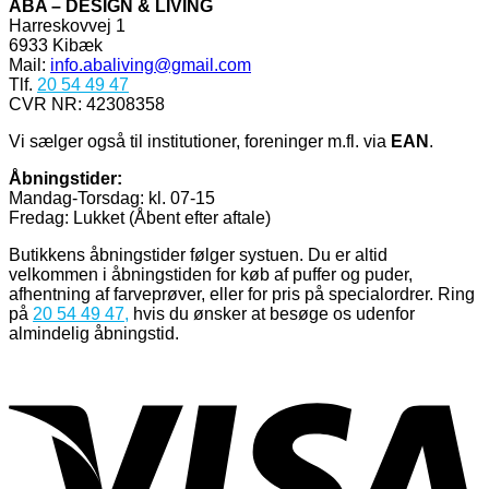
ABA – DESIGN & LIVING
Harreskovvej 1
6933 Kibæk
Mail:
info.abaliving@gmail.com
Tlf.
20 54 49 47
CVR NR: 42308358
Vi sælger også til institutioner, foreninger m.fl. via
EAN
.
Åbningstider:
Mandag-Torsdag: kl. 07-15
Fredag: Lukket (Åbent efter aftale)
Butikkens åbningstider følger systuen. Du er altid
velkommen i åbningstiden for køb af puffer og puder,
afhentning af farveprøver, eller for pris på specialordrer. Ring
på
20 54 49 47
,
hvis du ønsker at besøge os udenfor
almindelig åbningstid.
V