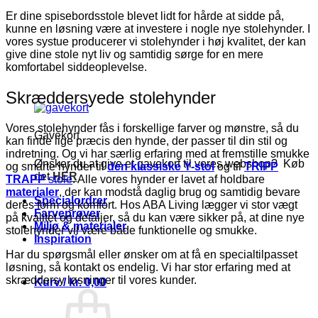
Er dine spisebordsstole blevet lidt for hårde at sidde på,
kunne en løsning være at investere i nogle nye stolehynder. I
vores systue producerer vi stolehynder i høj kvalitet, der kan
give dine stole nyt liv og samtidig sørge for en mere
komfortabel siddeoplevelse.
Skræddersyede stolehynder
Vores stolehynder fås i forskellige farver og mønstre, så du
Gavekort
kan finde lige præcis den hynde, der passer til din stil og
indretning. Og vi har særlig erfaring med at fremstille smukke
Ønsker du at give et gavekort til vores webshop? Køb
og smarte hynder til
den klassiske Y-stol
og til
TRIPP
det
HER
TRAPP
stole
. Alle vores hynder er lavet af holdbare
materialer
, der kan modstå daglig brug og samtidig bevare
Specialordrer
deres form og komfort. Hos ABA Living lægger vi stor vægt
Farveprøver
på kvalitet og detaljer, så du kan være sikker på, at dine nye
Miljø & materialer
stolehynder vil være både funktionelle og smukke.
Inspiration
Har du spørgsmål eller ønsker om at få en specialtilpasset
løsning, så kontakt os endelig. Vi har stor erfaring med at
skræddersy løsninger til vores kunder.
Kurv /
kr.
0,00