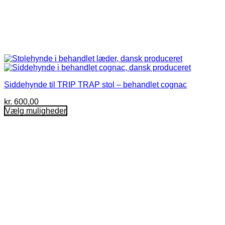
Siddehynde til TRIP TRAP stol – behandlet cognac
kr.
600,00
Vælg muligheder
Dette
vare
har
flere
varianter.
Mulighederne
kan
vælges
på
varesiden