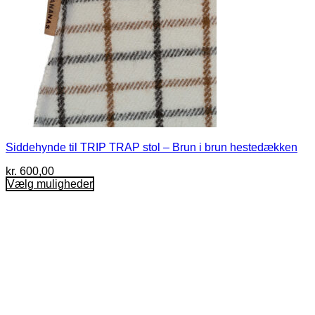
Siddehynde til TRIP TRAP stol – Brun i brun hestedækken
kr.
600,00
Vælg muligheder
Dette
vare
har
flere
varianter.
Mulighederne
kan
vælges
på
varesiden