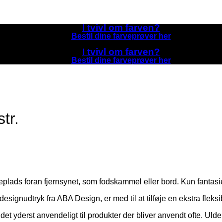
I tvivl om farven?
Bestil dine farveprøver her
I tvivl om farven?
Bestil dine farveprøver her
tr.
eplads foran fjernsynet, som fodskammel eller bord. Kun fantas
ignudtryk fra ABA Design, er med til at tilføje en ekstra fleksibil
r det yderst anvendeligt til produkter der bliver anvendt ofte. Ul