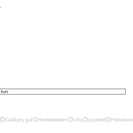
.
l kurv
Gul/karry gul
Hestedækken
Lilla
Lyserød
Petroleum