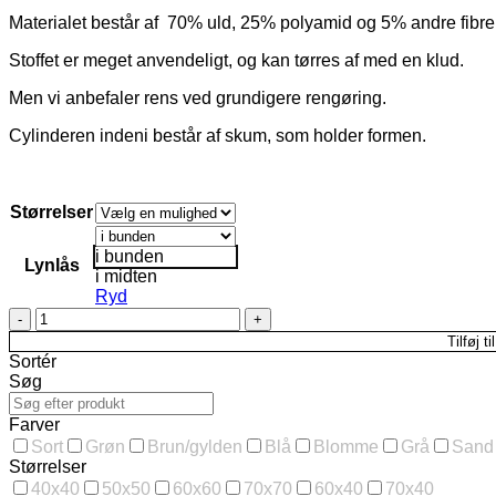
Materialet består af 70% uld, 25% polyamid og 5% andre fibre
Stoffet er meget anvendeligt, og kan tørres af med en klud.
Men vi anbefaler rens ved grundigere rengøring.
Cylinderen indeni består af skum, som holder formen.
Størrelser
i bunden
Lynlås
i midten
Ryd
Puf
i
Tilføj ti
70%
Sortér
uld
Søg
kongeblå,
i
Farver
flere
Sort
Grøn
Brun/gylden
Blå
Blomme
Grå
Sand
str.
Størrelser
antal
40x40
50x50
60x60
70x70
60x40
70x40