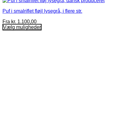
Puf i smalriflet fløjl lysegrå, i flere str.
Fra
kr.
1.100,00
Vælg muligheder
Dette
vare
har
flere
varianter.
Mulighederne
kan
vælges
på
varesiden