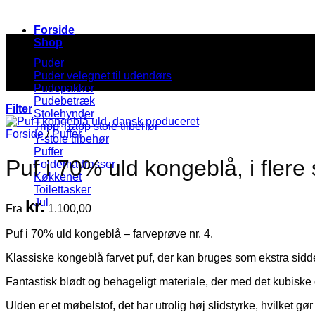
Forside
Shop
Puder
Puder velegnet til udendørs
Pudepakker
Pudebetræk
Filter
Stolehynder
Tripp Trapp stole tilbehør
Forside
/
Puffer
Y-stole tilbehør
Puffer
Puf i 70% uld kongeblå, i flere s
Foldemadrasser
Køkkenet
Toilettasker
Jul
kr.
Fra
1.100,00
Puf i 70% uld kongeblå – farveprøve nr. 4.
Klassiske kongeblå farvet puf, der kan bruges som ekstra sidd
Fantastisk blødt og behageligt materiale, der med det kubiske des
Ulden er et møbelstof, det har utrolig høj slidstyrke, hvilket gø