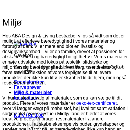
Miljø
Hos ABA Design & Living bestræber vi os så vidt som det er
muligt, at efterleve bæredygtighed i vores materialer og
forbrug af dem. Vi er mere end blot en livsstils- og
designvirksomhed – vi er en familie, drevet af passionen for
Gavekort
at skabe smukt og bæredygtigt boligtilbehør. Vores materialer
er nøje udvalgte med fokus på æstetik, slidstyrke og
Ønsker du at give et gavekort til vores webshop? Køb
miljømæssig bæredygtighed. Hvert valg, hver tekstur og
det
HER
farve, er en refleksion af vores forpligtelse til at levere
produkter, der ikke kun tilføjer skønhed til dit hjem, men også
Specialordrer
respekterer planeten.
Farveprøver
Miljø & materialer
Inspiration
Vi har et stort udvalg af materialer, som du kan vælge til dit
produkt. Flere af vores materialer er
oeko-tex-certificeret
,
hvor vi lægger vægt på møbelstof, høj kvalitet samt variation i
sortimentet.
Vores systue i Midtjylland er hjertet af vores
Kurv /
kr.
0,00
kreative proces. Vi bruger restmaterialer fra andre
produktioner til at skabe eksempelvis puder, grydelapper og
servietringe. Vi tror på, at bæredygtighed ikke kun handler