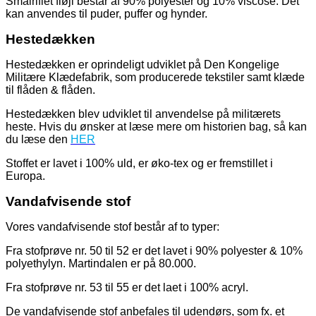
Smalriflet fløjl består af 90% polyester og 10% viscose. Det
kan anvendes til puder, puffer og hynder.
Hestedækken
Hestedækken er oprindeligt udviklet på Den Kongelige
Militære Klædefabrik, som producerede tekstiler samt klæde
til flåden & flåden.
Hestedækken blev udviklet til anvendelse på militærets
heste. Hvis du ønsker at læse mere om historien bag, så kan
du læse den
HER
Stoffet er lavet i 100% uld, er øko-tex og er fremstillet i
Europa.
Vandafvisende stof
Vores vandafvisende stof består af to typer:
Fra stofprøve nr. 50 til 52 er det lavet i 90% polyester & 10%
polyethylyn. Martindalen er på 80.000.
Fra stofprøve nr. 53 til 55 er det laet i 100% acryl.
De vandafvisende stof anbefales til udendørs, som fx. et