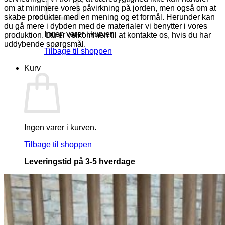
om at minimere vores påvirkning på jorden, men også om at
skabe produkter med en mening og et formål. Herunder kan
du gå mere i dybden med de materialer vi benytter i vores
Ingen varer i kurven.
produktion. Du er velkommen til at kontakte os, hvis du har
uddybende spørgsmål.
Tilbage til shoppen
Kurv
Ingen varer i kurven.
Tilbage til shoppen
Leveringstid på 3-5 hverdage
Pakken skal hentes inden 7 dage, da GLS sender den
tilbage til os. Der vil blive pålagt returfragt og ny fragt.,
hvis dette sker.