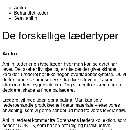
Anilin
Behandlet læder
Semi anilin
De forskellige lædertyper
Anilin
Anilin læder er en type læder, hvor man kan se dyret har
levet. Det skaber liv, sjæl og er ofte det der giver skindet
karakter. Læderet har ikke nogen overfladebeskyttelse. Du vil
derfor kunne se brugsmærker fra dyrets levetid, såsom
strækmærker, myggestik mm. Dog vil der ikke være nogen
decideret skade at finde på læderet.
Læderet vil med tiden opnå patina. Man kan selv
læderbehandle produkterne i dette materiale – efter vores
anvisning, som vi gerne sender ud med fra vores leverandør.
Anilin læderet kommer fra Sørensens læders kollektion, som
hedder DUNES, som har en naturlig og rustikt udtryk.