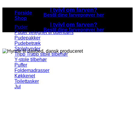
I tvivl om farven?
Forside
Bestil dine farveprøver her
Shop
I tvivl om farven?
Puder
Bestil dine farveprøver her
Puder velegnet til udendørs
Pudepakker
Pudebetræk
Stolehynder
Tripp Trapp stole tilbehør
Y-stole tilbehør
Puffer
Foldemadrasser
Køkkenet
Toilettasker
Jul