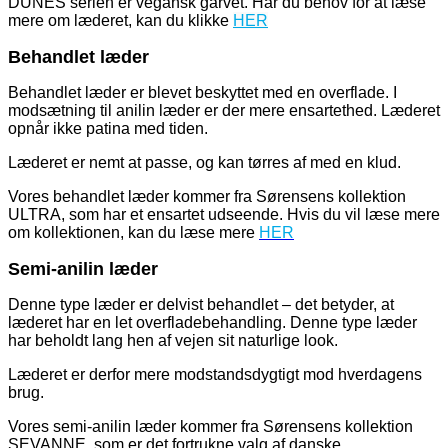
DUNES serien er vegansk garvet. Har du behov for at læse
mere om læderet, kan du klikke
HER
Behandlet læder
Behandlet læder er blevet beskyttet med en overflade. I
modsætning til anilin læder er der mere ensartethed. Læderet
opnår ikke patina med tiden.
Læderet er nemt at passe, og kan tørres af med en klud.
Vores behandlet læder kommer fra Sørensens kollektion
ULTRA, som har et ensartet udseende. Hvis du vil læse mere
om kollektionen, kan du læse mere
HER
Semi-anilin læder
Denne type læder er delvist behandlet – det betyder, at
læderet har en let overfladebehandling. Denne type læder
har beholdt lang hen af vejen sit naturlige look.
Læderet er derfor mere modstandsdygtigt mod hverdagens
brug.
Vores semi-anilin læder kommer fra Sørensens kollektion
SEVANNE, som er det fortrukne valg af danske