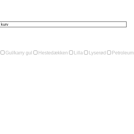
l kurv
Gul/karry gul
Hestedækken
Lilla
Lyserød
Petroleum