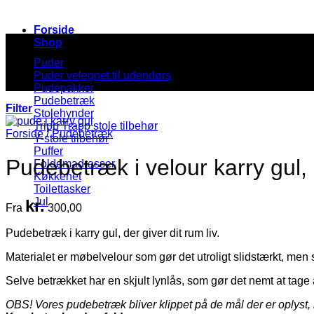
Forside
Shop
Puder
Puder velegnet til udendørs
Pudepakker
Pudebetræk
Filter
Stolehynder
Tripp Trapp stole tilbehør
Forside
/
Pudebetræk
Y-stole tilbehør
Puffer
Pudebetræk i velour karry gul, i 
Foldemadrasser
Køkkenet
Toilettasker
Jul
kr.
Fra
300,00
Pudebetræk i karry gul, der giver dit rum liv.
Materialet er møbelvelour som gør det utroligt slidstærkt, men 
Selve betrækket har en skjult lynlås, som gør det nemt at tage a
OBS! Vores pudebetræk bliver klippet på de mål der er oplyst, 