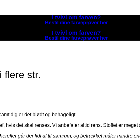
I tvivl om farven?
Bestil dine farveprøver her
I tvivl om farven?
Bestil dine farveprøver her
flere str.
samtidig er det blødt og behageligt.
f, hvis det skal renses. Vi anbefaler altid rens. Stoffet er mege
herefter går der lidt af til sømrum, og betrækket måler mindre en