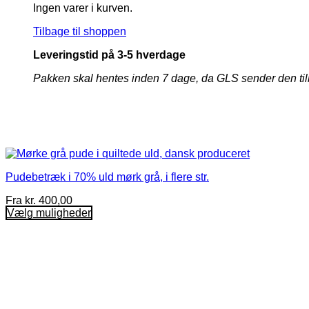
Ingen varer i kurven.
Tilbage til shoppen
Leveringstid på 3-5 hverdage
Pakken skal hentes inden 7 dage, da GLS sender den tilbage 
Pudebetræk i 70% uld mørk grå, i flere str.
Fra
kr.
400,00
Vælg muligheder
Dette
vare
har
flere
varianter.
Mulighederne
kan