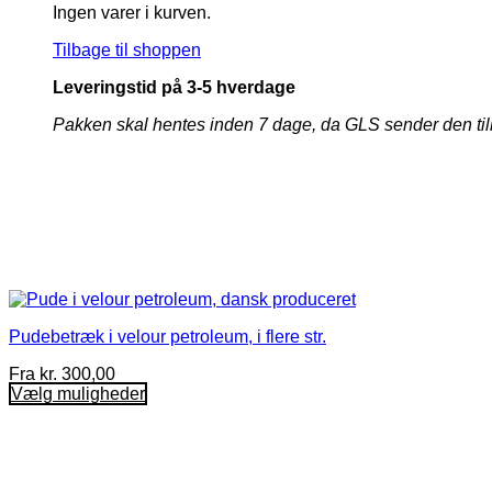
Ingen varer i kurven.
Tilbage til shoppen
Leveringstid på 3-5 hverdage
Pakken skal hentes inden 7 dage, da GLS sender den tilbage 
Pudebetræk i velour petroleum, i flere str.
Fra
kr.
300,00
Vælg muligheder
Dette
vare
har
flere
varianter.