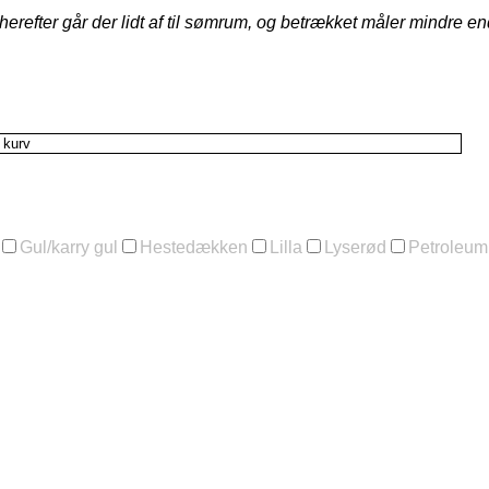
herefter går der lidt af til sømrum, og betrækket måler mindre en
l kurv
Gul/karry gul
Hestedækken
Lilla
Lyserød
Petroleum