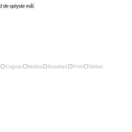
d de oplyste mål.
Cognac
Mokka
Rosa/rød
Print
Stribet