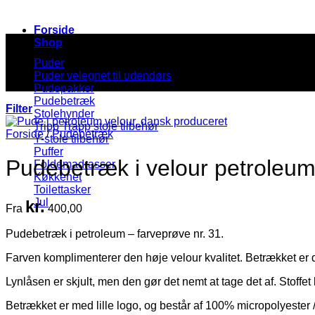
Forside
Shop
Puder
Puder velegnet til udendørs
Pudepakker
Pudebetræk
Filter
Stolehynder
Tripp Trapp stole tilbehør
Forside
/
Pudebetræk
Y-stole tilbehør
Puffer
Pudebetræk i velour petroleum, i
Foldemadrasser
Køkkenet
Toilettasker
Jul
kr.
Fra
400,00
Pudebetræk i petroleum – farveprøve nr. 31.
Farven komplimenterer den høje velour kvalitet. Betrækket er de
Lynlåsen er skjult, men den gør det nemt at tage det af. Stoffet
Betrækket er med lille logo, og består af 100% micropolyester /