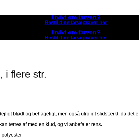
I tvivl om farven?
Bestil dine farveprøver her
I tvivl om farven?
Bestil dine farveprøver her
 flere str.
jligt blødt og behageligt, men også utroligt slidstærkt, da det e
 kan tørres af med en klud, og vi anbefaler rens.
 polyester.