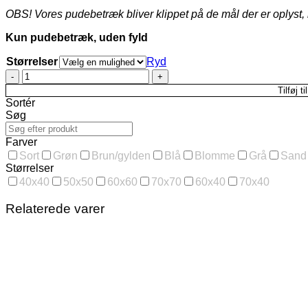
OBS! Vores pudebetræk bliver klippet på de mål der er oplyst, 
Kun pudebetræk, uden fyld
Størrelser
Ryd
Pudebetræk
i
Tilføj ti
velour
Sortér
petroleum,
Søg
i
flere
Farver
str.
Sort
Grøn
Brun/gylden
Blå
Blomme
Grå
Sand
antal
Størrelser
40x40
50x50
60x60
70x70
60x40
70x40
Relaterede varer