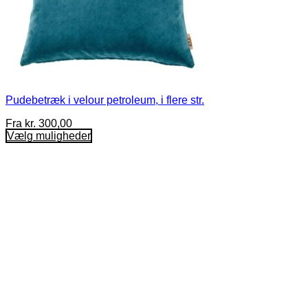
Pudebetræk i velour petroleum, i flere str.
Fra
kr.
300,00
Vælg muligheder
Dette
vare
har
flere
varianter.
Mulighederne
kan
vælges
på
varesiden