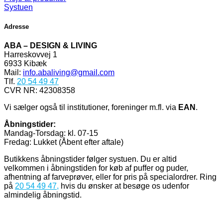
Systuen
Adresse
ABA – DESIGN & LIVING
Harreskovvej 1
6933 Kibæk
Mail:
info.abaliving@gmail.com
Tlf.
20 54 49 47
CVR NR: 42308358
Vi sælger også til institutioner, foreninger m.fl. via
EAN
.
Åbningstider:
Mandag-Torsdag: kl. 07-15
Fredag: Lukket (Åbent efter aftale)
Butikkens åbningstider følger systuen. Du er altid
velkommen i åbningstiden for køb af puffer og puder,
afhentning af farveprøver, eller for pris på specialordrer. Ring
på
20 54 49 47
,
hvis du ønsker at besøge os udenfor
almindelig åbningstid.
V