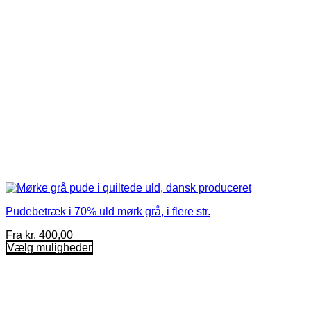
varesiden
Pudebetræk i 70% uld mørk grå, i flere str.
Fra
kr.
400,00
Vælg muligheder
Dette
vare
har
flere
varianter.