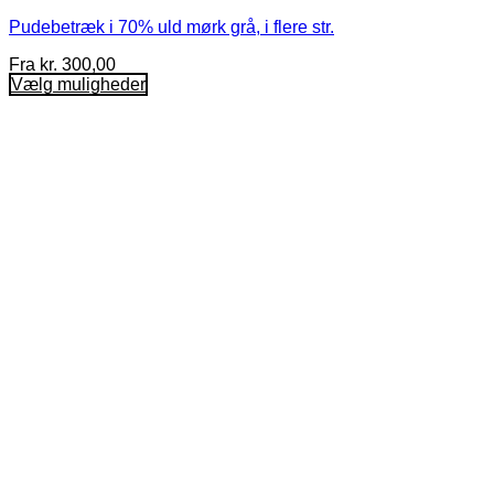
Pudebetræk i 70% uld mørk grå, i flere str.
Fra
kr.
300,00
Vælg muligheder
Dette
vare
har
flere
varianter.
Mulighederne
kan
vælges
på
varesiden