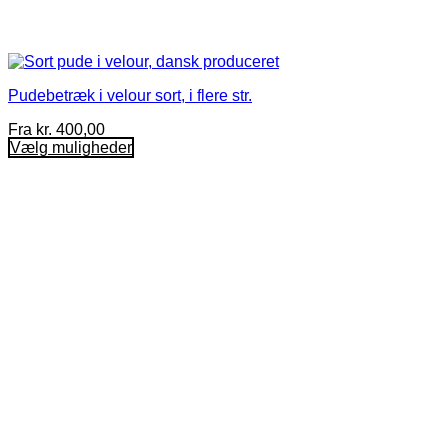
Pudebetræk i velour sort, i flere str.
Fra
kr.
400,00
Vælg muligheder
Dette
vare
har
flere
varianter.
Mulighederne
kan
vælges
på
varesiden