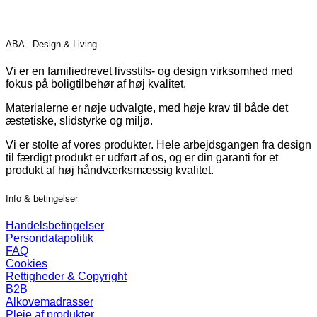
vare
har
flere
ABA - Design & Living
varianter.
Mulighederne
Vi er en familiedrevet livsstils- og design virksomhed med
kan
fokus på boligtilbehør af høj kvalitet.
vælges
på
Materialerne er nøje udvalgte, med høje krav til både det
varesiden
æstetiske, slidstyrke og miljø.
Vi er stolte af vores produkter. Hele arbejdsgangen fra design
til færdigt produkt er udført af os, og er din garanti for et
produkt af høj håndværksmæssig kvalitet.
Info & betingelser
Handelsbetingelser
Persondatapolitik
FAQ
Cookies
Rettigheder & Copyright
B2B
Alkovemadrasser
Pleje af produkter