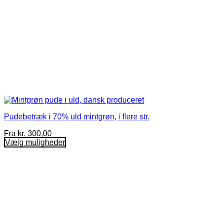
Pudebetræk i 70% uld mintgrøn, i flere str.
Fra
kr.
300,00
Vælg muligheder
Dette
vare
har
flere
varianter.
Mulighederne
kan
vælges