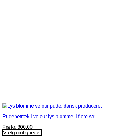
Mulighederne
kan
vælges
på
varesiden
Pudebetræk i velour lys blomme, i flere str.
Fra
kr.
300,00
Vælg muligheder
Dette