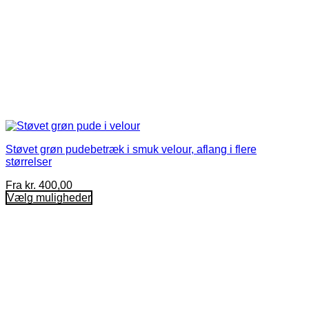
Støvet grøn pudebetræk i smuk velour, aflang i flere
størrelser
Fra
kr.
400,00
Vælg muligheder
Dette
vare
har
flere
varianter.
Mulighederne
kan
vælges
på