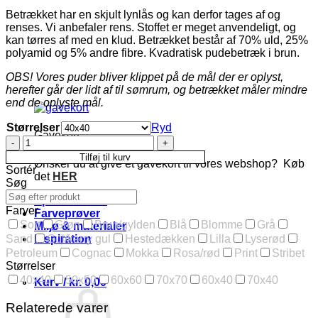
Betrækket har en skjult lynlås og kan derfor tages af og
renses. Vi anbefaler rens. Stoffet er meget anvendeligt, og
kan tørres af med en klud. Betrækket består af 70% uld, 25%
polyamid og 5% andre fibre. Kvadratisk pudebetræk i brun.
OBS! Vores puder bliver klippet på de mål der er oplyst,
herefter går der lidt af til sømrum, og betrækket måler mindre
end de oplyste mål.
Størrelser
Ryd
Gavekort
Pudebetræk
i
Tilføj til kurv
Ønsker du at give et gavekort til vores webshop? Køb
70%
Sortér
det
HER
uld
Søg
brun,
Specialordrer
i
Farver
Farveprøver
flere
Sort
Grøn
Brun/gylden
Blå
Blomme
Grå
Miljø & materialer
str.
Inspiration
Sand
Gul/karry gul
Hestedækken
Lilla
Lyserød
antal
Petroleum
Cognac
Mokka
Rosa/rød
Print
Stribet
Størrelser
40x40
50x50
60x60
70x70
60x40
70x40
Kurv /
kr.
0,00
Relaterede varer