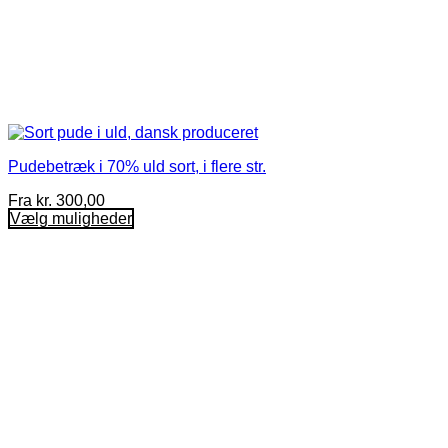
Pudebetræk i 70% uld sort, i flere str.
Fra
kr.
300,00
Vælg muligheder
Dette
vare
har
flere
varianter.
Mulighederne
kan
vælges
på
varesiden