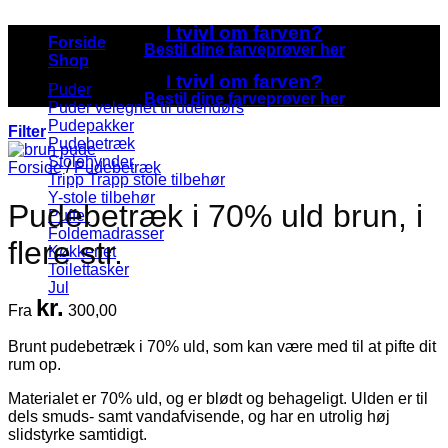
I tvivl om farven?
Forside
Bestil dine farveprøver her
Shop
I tvivl om farven?
Puder
Bestil dine farveprøver her
Puder velegnet til udendørs
Pudepakker
Filter
Pudebetræk
Stolehynder
Forside
/
Pudebetræk
Tripp Trapp stole tilbehør
Y-stole tilbehør
Pudebetræk i 70% uld brun, i
Puffer
Foldemadrasser
flere str.
Køkkenet
Toilettasker
Jul
kr.
Fra
300,00
Brunt pudebetræk i 70% uld, som kan være med til at pifte dit
rum op.
Materialet er 70% uld, og er blødt og behageligt. Ulden er til
dels smuds- samt vandafvisende, og har en utrolig høj
slidstyrke samtidigt.