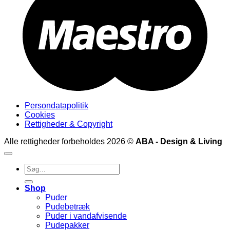
Persondatapolitik
Cookies
Rettigheder & Copyright
Alle rettigheder forbeholdes 2026 ©
ABA - Design & Living
Søg
efter:
Shop
Puder
Pudebetræk
Puder i vandafvisende
Pudepakker