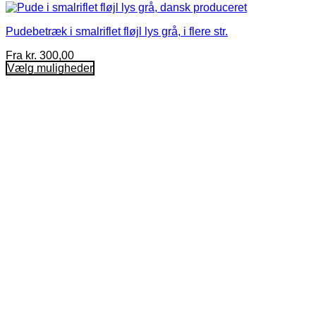
Pudebetræk i smalriflet fløjl lys grå, i flere str.
Fra
kr.
300,00
Vælg muligheder
Dette
vare
har
flere
varianter.
Mulighederne
kan
vælges
på
varesiden