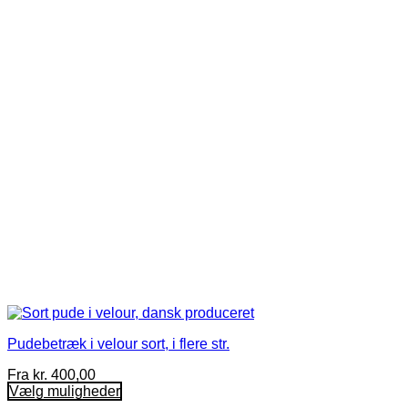
Mulighederne
kan
vælges
på
varesiden
Pudebetræk i velour sort, i flere str.
Fra
kr.
400,00
Vælg muligheder
Dette