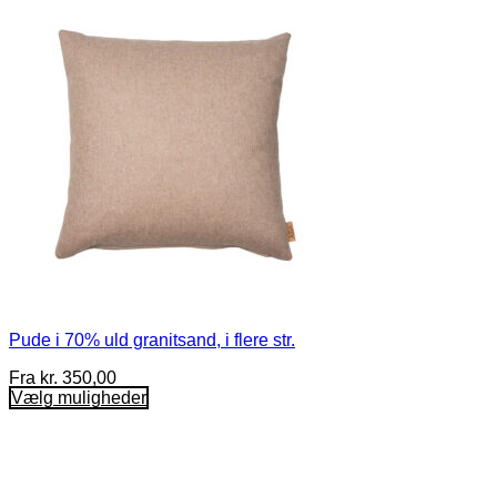
Pude i 70% uld granitsand, i flere str.
Fra
kr.
350,00
Vælg muligheder
Dette
vare
har
flere
varianter.