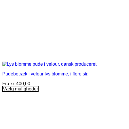
Pudebetræk i velour lys blomme, i flere str.
Fra
kr.
400,00
Vælg muligheder
Dette
vare
har
flere
varianter.
Mulighederne
kan