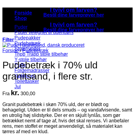
I tvivl om farven?
Forside
Bestil dine farveprøver her
Shop
I tvivl om farven?
Puder
Bestil dine farveprøver her
Puder velegnet til udendørs
Pudepakker
Filter
Pudebetræk
Stolehynder
Forside
/
Pudebetræk
Tripp Trapp stole tilbehør
Y-stole tilbehør
Pudebetræk i 70% uld
Puffer
Foldemadrasser
granitsand, i flere str.
Køkkenet
Toilettasker
Jul
kr.
Fra
300,00
Granit pudebetræk i skøn 70% uld, der er blødt og
behageligt. Ulden er til dels smuds – og vandafvisende, samt
en utrolig høj slidstyrke. Der er en skjult lynlås, som gør
betrækket nemt af tage af, hvis det skal renses. Vi anbefaler
rens, men stoffet er meget anvendeligt, så materialet kan
tørres af med en klud.