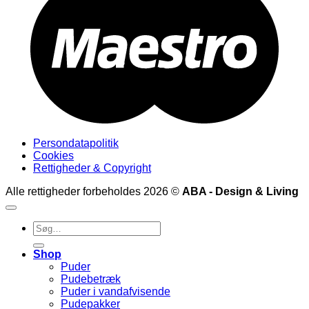
Persondatapolitik
Cookies
Rettigheder & Copyright
Alle rettigheder forbeholdes 2026 ©
ABA - Design & Living
Søg
efter:
Shop
Puder
Pudebetræk
Puder i vandafvisende
Pudepakker