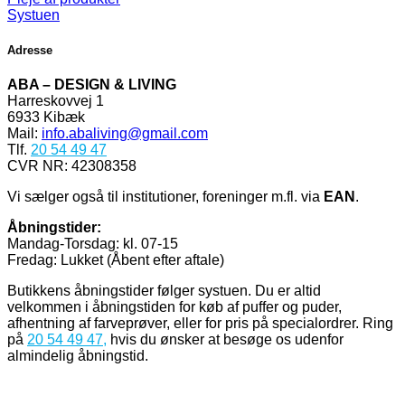
Systuen
Adresse
ABA – DESIGN & LIVING
Harreskovvej 1
6933 Kibæk
Mail:
info.abaliving@gmail.com
Tlf.
20 54 49 47
CVR NR: 42308358
Vi sælger også til institutioner, foreninger m.fl. via
EAN
.
Åbningstider:
Mandag-Torsdag: kl. 07-15
Fredag: Lukket (Åbent efter aftale)
Butikkens åbningstider følger systuen. Du er altid
velkommen i åbningstiden for køb af puffer og puder,
afhentning af farveprøver, eller for pris på specialordrer. Ring
på
20 54 49 47
,
hvis du ønsker at besøge os udenfor
almindelig åbningstid.
V