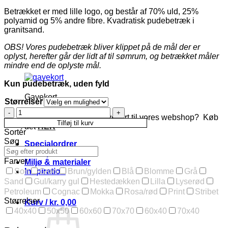
Betrækket er med lille logo, og består af 70% uld, 25%
polyamid og 5% andre fibre. Kvadratisk pudebetræk i
granitsand.
OBS! Vores pudebetræk bliver klippet på de mål der er
oplyst, herefter går der lidt af til sømrum, og betrækket måler
mindre end de oplyste mål.
Kun pudebetræk, uden fyld
Gavekort
Størrelser
Pudebetræk
Ønsker du at give et gavekort til vores webshop? Køb
i
Tilføj til kurv
det
HER
70%
Sortér
uld
Søg
Specialordrer
granitsand,
Farveprøver
i
Farver
Miljø & materialer
flere
Inspiration
Sort
Grøn
Brun/gylden
Blå
Blomme
Grå
str.
Sand
Gul/karry gul
Hestedækken
Lilla
Lyserød
antal
Petroleum
Cognac
Mokka
Rosa/rød
Print
Stribet
Størrelser
Kurv /
kr.
0,00
40x40
50x50
60x60
70x70
60x40
70x40