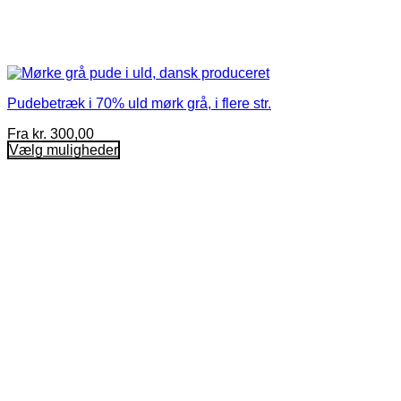
Pudebetræk i 70% uld mørk grå, i flere str.
Fra
kr.
300,00
Vælg muligheder
Dette
vare
har
flere
varianter.
Mulighederne
kan
vælges
på
varesiden