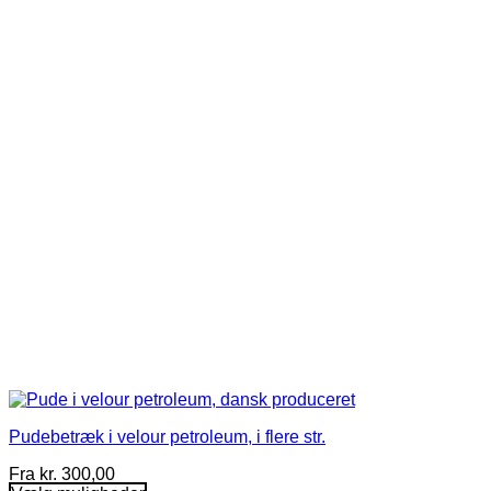
flere
varianter.
Mulighederne
kan
vælges
på
varesiden
Pudebetræk i velour petroleum, i flere str.
Fra
kr.
300,00