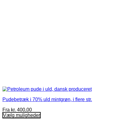
vælges
på
varesiden
Pudebetræk i 70% uld mintgrøn, i flere str.
Fra
kr.
400,00
Vælg muligheder
Dette
vare
har