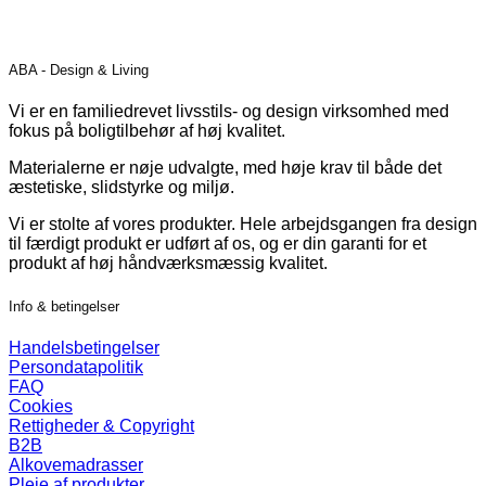
vare
har
flere
ABA - Design & Living
varianter.
Mulighederne
Vi er en familiedrevet livsstils- og design virksomhed med
kan
fokus på boligtilbehør af høj kvalitet.
vælges
på
Materialerne er nøje udvalgte, med høje krav til både det
varesiden
æstetiske, slidstyrke og miljø.
Vi er stolte af vores produkter. Hele arbejdsgangen fra design
til færdigt produkt er udført af os, og er din garanti for et
produkt af høj håndværksmæssig kvalitet.
Info & betingelser
Handelsbetingelser
Persondatapolitik
FAQ
Cookies
Rettigheder & Copyright
B2B
Alkovemadrasser
Pleje af produkter