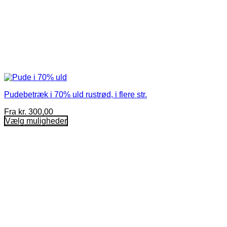
Pudebetræk i 70% uld rustrød, i flere str.
Fra
kr.
300,00
Vælg muligheder
Dette
vare
har
flere
varianter.
Mulighederne
kan
vælges
på
varesiden