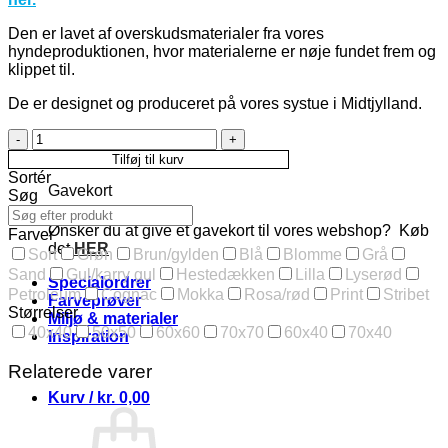
Den er lavet af overskudsmaterialer fra vores
hyndeproduktionen, hvor materialerne er nøje fundet frem og
klippet til.
De er designet og produceret på vores systue i Midtjylland.
Kurv
i
Tilføj til kurv
læder
Sortér
camel,
Gavekort
Søg
Ø20
antal
Ønsker du at give et gavekort til vores webshop? Køb
Farver
det
HER
Sort
Grøn
Brun/gylden
Blå
Blomme
Grå
Sand
Gul/karry gul
Hestedækken
Lilla
Lyserød
Specialordrer
Petroleum
Cognac
Mokka
Rosa/rød
Print
Stribet
Farveprøver
Størrelser
Miljø & materialer
40x40
50x50
60x60
70x70
60x40
70x40
Inspiration
Relaterede varer
Kurv /
kr.
0,00