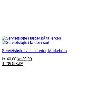
Servietsløjfe i anilin læder, Mørkebrun
Den
Den
kr.
40,00
kr.
20,00
oprindelige
aktuelle
Tilføj til kurv
pris
pris
var:
er:
kr. 40,00.
kr. 20,00.