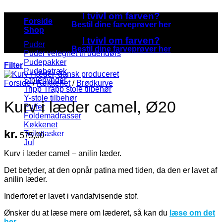
I tvivl om farven?
Forside
Bestil dine farveprøver her
Shop
I tvivl om farven?
Puder
Bestil dine farveprøver her
Puder velegnet til udendørs
Pudepakker
Filter
Pudebetræk
Stolehynder
Forside
/
Køkkenet
/
Brødkurve
Tripp Trapp stole tilbehør
Y-stole tilbehør
Kurv i læder camel, Ø20
Puffer
Foldemadrasser
Køkkenet
kr.
Toilettasker
575,00
Jul
Kurv i læder camel – anilin læder.
Det betyder, at den opnår patina med tiden, da den er lavet af
anilin læder.
Inderforet er lavet i vandafvisende stof.
Ønsker du at læse mere om læderet, så kan du
læse om det
her.