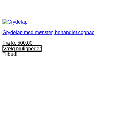
Grydelap med mønster, behandlet cognac
Fra
kr.
500,00
Vælg muligheder
Dette
Tilbud!
vare
har
flere
varianter.
Mulighederne
kan
vælges
på
varesiden