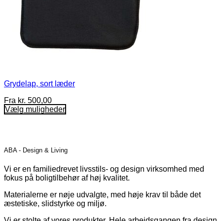
Grydelap, sort læder
Fra
kr.
500,00
Vælg muligheder
Dette
vare
har
flere
ABA - Design & Living
varianter.
Mulighederne
Vi er en familiedrevet livsstils- og design virksomhed med
kan
fokus på boligtilbehør af høj kvalitet.
vælges
på
Materialerne er nøje udvalgte, med høje krav til både det
varesiden
æstetiske, slidstyrke og miljø.
Vi er stolte af vores produkter. Hele arbejdsgangen fra design