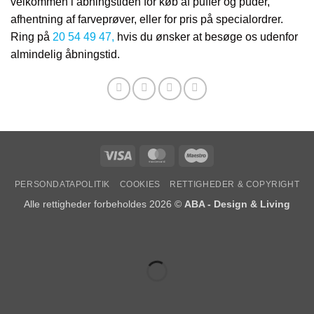
velkommen i åbningstiden for køb af puffer og puder,
afhentning af farveprøver, eller for pris på specialordrer.
Ring på
20 54 49 47
,
hvis du ønsker at besøge os udenfor
almindelig åbningstid.
Visa
MasterCard
Maestro
PERSONDATAPOLITIK
COOKIES
RETTIGHEDER & COPYRIGHT
Alle rettigheder forbeholdes 2026 ©
ABA - Design & Living