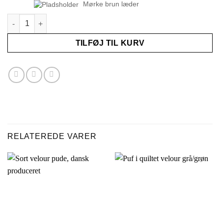
Mørke brun læder
Sædehynde IKEA højstol antal
TILFØJ TIL KURV
RELATEREDE VARER