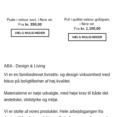
Puf i quiltet velour grå/grøn,
Pude i velour sort, i flere str.
i flere str.
Fra
kr.
350,00
Fra
kr.
1.100,00
VÆLG MULIGHEDER
VÆLG MULIGHEDER
Dette
Dette
vare
vare
har
har
flere
flere
varianter.
varianter.
ABA - Design & Living
Mulighederne
Mulighederne
kan
Vi er en familiedrevet livsstils- og design virksomhed med
kan
vælges
fokus på boligtilbehør af høj kvalitet.
vælges
på
på
varesiden
Materialerne er nøje udvalgte, med høje krav til både det
varesiden
æstetiske, slidstyrke og miljø.
Vi er stolte af vores produkter. Hele arbejdsgangen fra