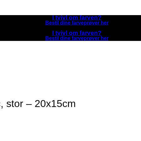
I tvivl om farven?
Bestil dine farveprøver her
I tvivl om farven?
Bestil dine farveprøver her
c, stor – 20x15cm