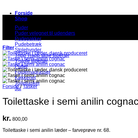
Forside
Shop
Puder
Puder velegnet til udendørs
Pudepakker
Pudebetræk
Filter
Stolehynder
Tripp Trapp stole tilbehør
Y-stole tilbehør
Puffer
Foldemadrasser
Køkkenet
Toilettasker
Forside
/
Tasker
Jul
Toilettaske i semi anilin cogna
kr.
800,00
Toilettaske i semi anilin læder – farveprøve nr. 68.