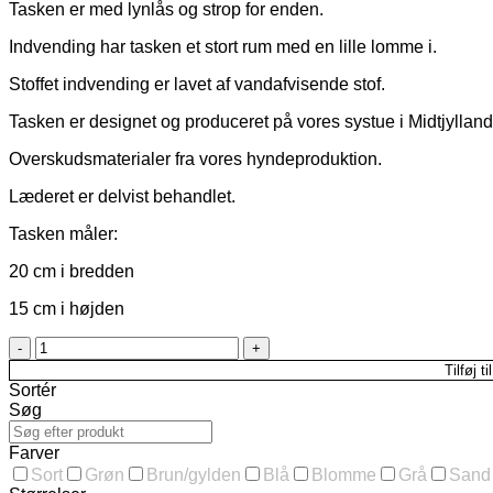
Tasken er med lynlås og strop for enden.
Indvending har tasken et stort rum med en lille lomme i.
Stoffet indvending er lavet af vandafvisende stof.
Tasken er designet og produceret på vores systue i Midtjylland
Overskudsmaterialer fra vores hyndeproduktion.
Læderet er delvist behandlet.
Tasken måler:
20 cm i bredden
15 cm i højden
Toilettaske
i
Tilføj ti
semi
Sortér
anilin
Søg
cognac,
stor
Farver
-
Sort
Grøn
Brun/gylden
Blå
Blomme
Grå
Sand
20x15cm