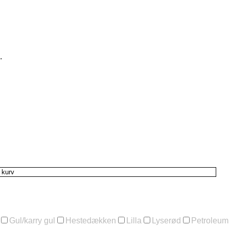
.
l kurv
Gul/karry gul
Hestedækken
Lilla
Lyserød
Petroleum