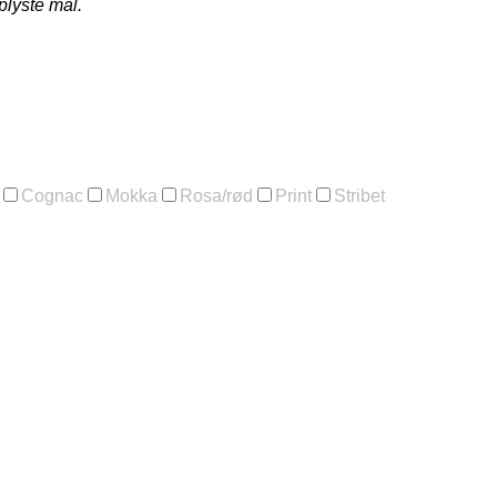
plyste mål.
Cognac
Mokka
Rosa/rød
Print
Stribet