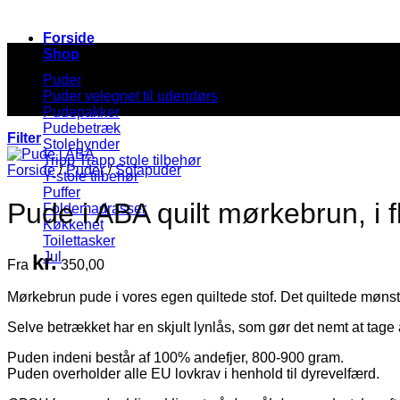
Forside
Shop
Puder
Puder velegnet til udendørs
Pudepakker
Pudebetræk
Filter
Stolehynder
Tripp Trapp stole tilbehør
Forside
/
Puder
/
Sofapuder
Y-stole tilbehør
Puffer
Pude i ABA quilt mørkebrun, i fl
Foldemadrasser
Køkkenet
Toilettasker
Jul
kr.
Fra
350,00
Mørkebrun pude i vores egen quiltede stof. Det quiltede mønster
Selve betrækket har en skjult lynlås, som gør det nemt at tage a
Puden indeni består af 100% andefjer, 800-900 gram.
Puden overholder alle EU lovkrav i henhold til dyrevelfærd.