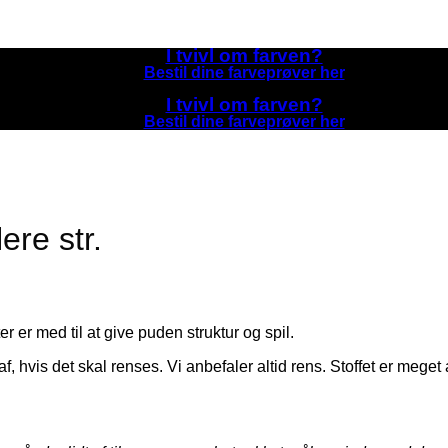
I tvivl om farven?
Bestil dine farveprøver her
I tvivl om farven?
Bestil dine farveprøver her
ere str.
 er med til at give puden struktur og spil.
f, hvis det skal renses. Vi anbefaler altid rens. Stoffet er mege