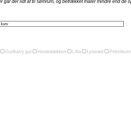
er går der lidt af til sømrum, og betrækket måler mindre end de o
l kurv
Gul/karry gul
Hestedækken
Lilla
Lyserød
Petroleum