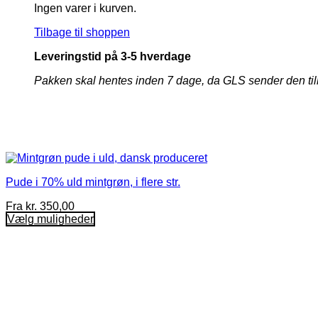
Ingen varer i kurven.
Tilbage til shoppen
Leveringstid på 3-5 hverdage
Pakken skal hentes inden 7 dage, da GLS sender den tilbage 
Pude i 70% uld mintgrøn, i flere str.
Fra
kr.
350,00
Vælg muligheder
Dette
vare
har
flere
varianter.
Mulighederne
kan