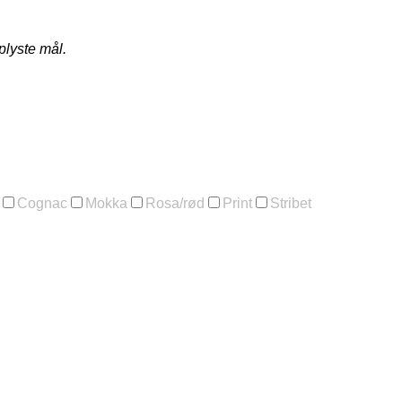
plyste mål.
Cognac
Mokka
Rosa/rød
Print
Stribet