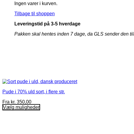
Ingen varer i kurven.
Tilbage til shoppen
Leveringstid på 3-5 hverdage
Pakken skal hentes inden 7 dage, da GLS sender den tilbage 
Pude i 70% uld sort, i flere str.
Fra
kr.
350,00
Vælg muligheder
Dette
vare
har
flere
varianter.