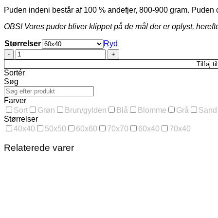
Puden indeni består af 100 % andefjer, 800-900 gram. Puden ov
OBS! Vores puder bliver klippet på de mål der er oplyst, hereft
Størrelser
Ryd
Pude
i
Tilføj ti
70%
Sortér
uld
Søg
brun,
i
Farver
flere
Sort
Grøn
Brun/gylden
Blå
Blomme
Grå
Sand
str.
Størrelser
antal
40x40
50x50
60x60
70x70
60x40
70x40
Relaterede varer