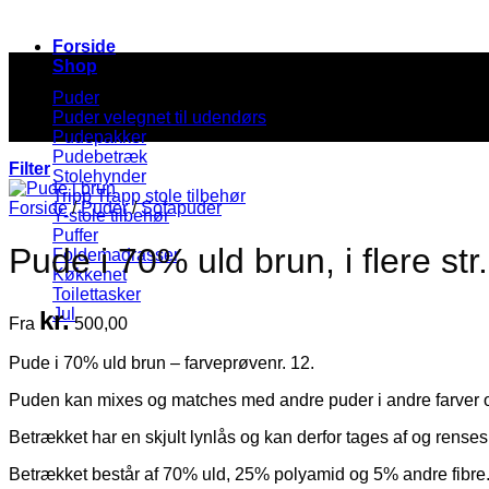
Forside
Shop
Puder
Puder velegnet til udendørs
Pudepakker
Pudebetræk
Filter
Stolehynder
Tripp Trapp stole tilbehør
Forside
/
Puder
/
Sofapuder
Y-stole tilbehør
Puffer
Pude i 70% uld brun, i flere str.
Foldemadrasser
Køkkenet
Toilettasker
Jul
kr.
Fra
500,00
Pude i 70% uld brun – farveprøvenr. 12.
Puden kan mixes og matches med andre puder i andre farver o
Betrækket har en skjult lynlås og kan derfor tages af og renses
Betrækket består af 70% uld, 25% polyamid og 5% andre fibre