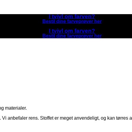
I tvivl om farven?
Bestil dine farveprøver her
I tvivl om farven?
Bestil dine farveprøver her
g materialer.
. Vi anbefaler rens. Stoffet er meget anvendeligt, og kan tørres 
.