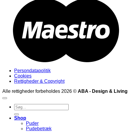
M
Persondatapolitik
Cookies
Rettigheder & Copyright
Alle rettigheder forbeholdes 2026 ©
ABA - Design & Living
Søg
efter:
Shop
Puder
Pudebetræk