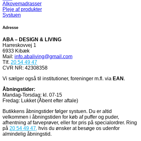
Alkovemadrasser
Pleje af produkter
Systuen
Adresse
ABA – DESIGN & LIVING
Harreskovvej 1
6933 Kibæk
Mail:
info.abaliving@gmail.com
Tlf.
20 54 49 47
CVR NR: 42308358
Vi sælger også til institutioner, foreninger m.fl. via
EAN
.
Åbningstider:
Mandag-Torsdag: kl. 07-15
Fredag: Lukket (Åbent efter aftale)
Butikkens åbningstider følger systuen. Du er altid
velkommen i åbningstiden for køb af puffer og puder,
afhentning af farveprøver, eller for pris på specialordrer. Ring
på
20 54 49 47
,
hvis du ønsker at besøge os udenfor
almindelig åbningstid.