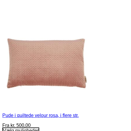
Pude i quiltede velour rosa, i flere str.
Fra
kr.
500,00
Vælg muligheder