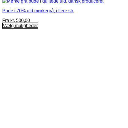
Pude i 70% uld mørkegrå, i flere str.
Fra
kr.
500,00
Vælg muligheder
Dette
vare
har
flere
varianter.
Mulighederne
kan
vælges
på
varesiden