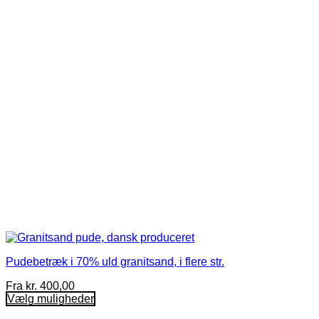
Mulighederne
kan
vælges
på
varesiden
Pudebetræk i 70% uld granitsand, i flere str.
Fra
kr.
400,00
Vælg muligheder
Dette