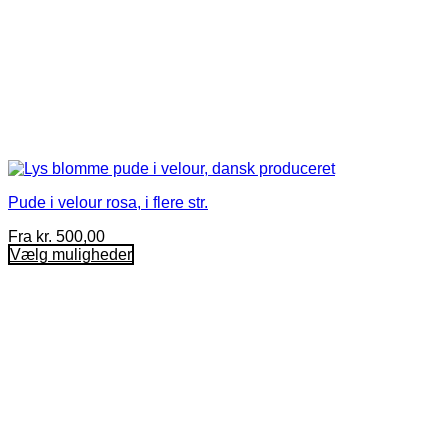
Pude i velour rosa, i flere str.
Fra
kr.
500,00
Vælg muligheder
Dette
vare
har
flere
varianter.
Mulighederne
kan
vælges
på
varesiden