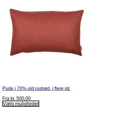
Pude i 70% uld rustrød, i flere str.
Fra
kr.
500,00
Vælg muligheder
Dette
vare
har
flere
varianter.