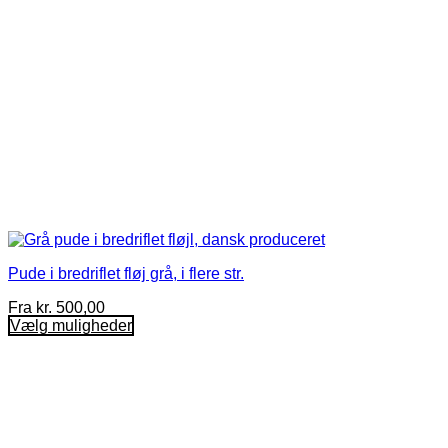
Pude i bredriflet fløj grå, i flere str.
Fra
kr.
500,00
Vælg muligheder
Dette
vare
har
flere
varianter.
Mulighederne