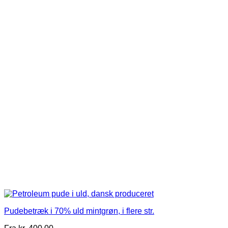
har
flere
varianter.
Mulighederne
kan
vælges
på
varesiden
Pudebetræk i 70% uld mintgrøn, i flere str.