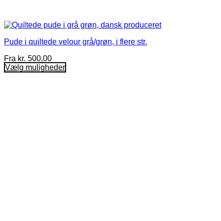
Pude i quiltede velour grå/grøn, i flere str.
Fra
kr.
500,00
Vælg muligheder
Dette
vare
har
flere
varianter.
Mulighederne
kan
vælges
på
varesiden