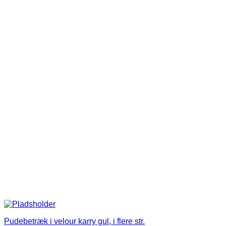
vare
har
flere
varianter.
Mulighederne
kan
vælges
på
varesiden
Pudebetræk i velour karry gul, i flere str.