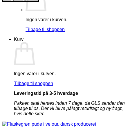
Dette
vare
har
flere
Ingen varer i kurven.
varianter.
Tilbage til shoppen
Mulighederne
kan
Kurv
vælges
på
varesiden
Ingen varer i kurven.
Tilbage til shoppen
Leveringstid på 3-5 hverdage
Pakken skal hentes inden 7 dage, da GLS sender den
tilbage til os. Der vil blive pålagt returfragt og ny fragt.,
hvis dette sker.