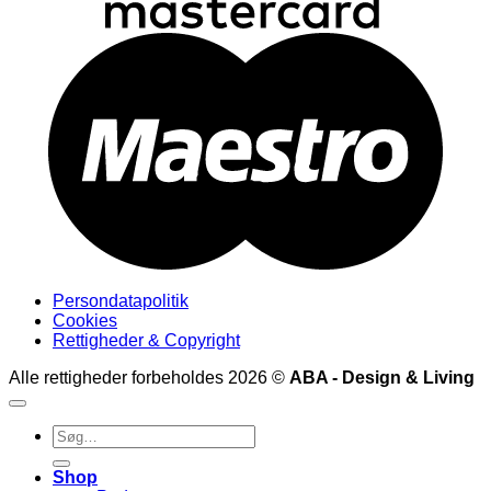
M
Persondatapolitik
Cookies
Rettigheder & Copyright
Alle rettigheder forbeholdes 2026 ©
ABA - Design & Living
Søg
efter:
Shop