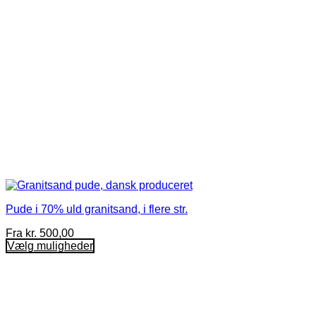
varesiden
Pude i 70% uld granitsand, i flere str.
Fra
kr.
500,00
Vælg muligheder
Dette
vare
har
flere
varianter.