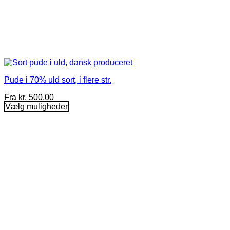
Pude i 70% uld sort, i flere str.
Fra
kr.
500,00
Vælg muligheder
Dette
vare
har
flere
varianter.
Mulighederne
kan
vælges
på
varesiden