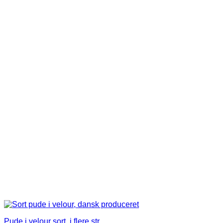
vare
har
flere
varianter.
Mulighederne
kan
vælges
på
varesiden
Pude i velour sort, i flere str.