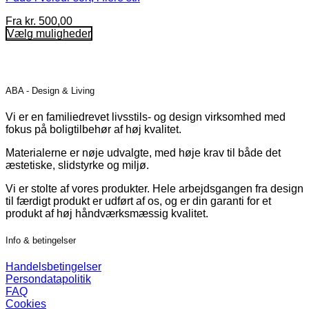
Fra
kr.
500,00
Vælg muligheder
Dette
vare
har
flere
ABA - Design & Living
varianter.
Mulighederne
Vi er en familiedrevet livsstils- og design virksomhed med
kan
fokus på boligtilbehør af høj kvalitet.
vælges
på
Materialerne er nøje udvalgte, med høje krav til både det
varesiden
æstetiske, slidstyrke og miljø.
Vi er stolte af vores produkter. Hele arbejdsgangen fra design
til færdigt produkt er udført af os, og er din garanti for et
produkt af høj håndværksmæssig kvalitet.
Info & betingelser
Handelsbetingelser
Persondatapolitik
FAQ
Cookies