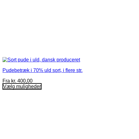
Pudebetræk i 70% uld sort, i flere str.
Fra
kr.
400,00
Vælg muligheder
Dette
vare
har
flere
varianter.
Mulighederne
kan
vælges
på