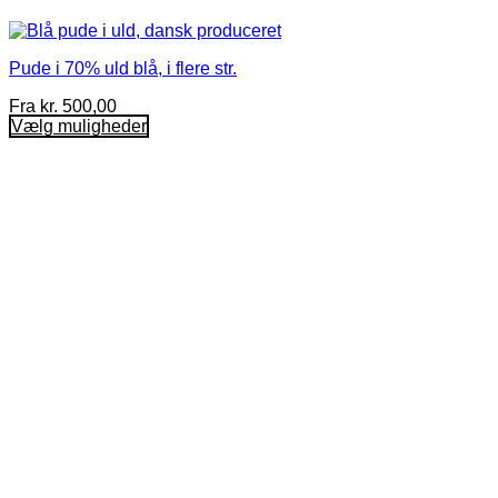
Pude i 70% uld blå, i flere str.
Fra
kr.
500,00
Vælg muligheder
Dette
vare
har
flere
varianter.
Mulighederne
kan
vælges
på
varesiden