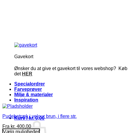
Gavekort
Ønsker du at give et gavekort til vores webshop? Køb
det
HER
Specialordrer
Farveprøver
Miljø & materialer
Inspiration
Pudebetræk i velour brun, i flere str.
Kurv /
kr.
0,00
Fra
kr.
400,00
Vælg muligheder