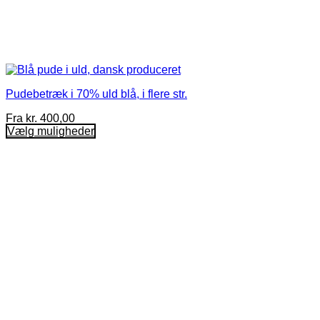
Pudebetræk i 70% uld blå, i flere str.
Fra
kr.
400,00
Vælg muligheder
Dette
vare
har
flere
varianter.
Mulighederne
kan
vælges
på
varesiden