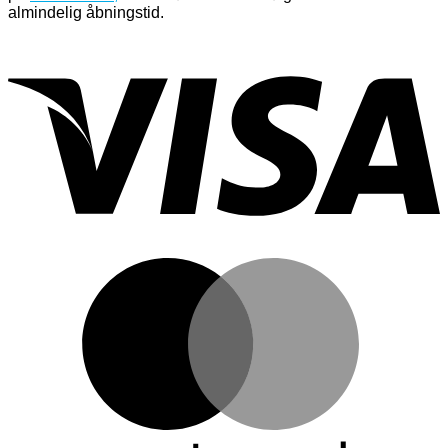
almindelig åbningstid.
V
M