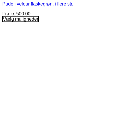
Pude i velour flaskegrøn, i flere str.
Fra
kr.
500,00
Vælg muligheder
Dette
vare
har
flere
varianter.
Mulighederne
kan
vælges
på
varesiden