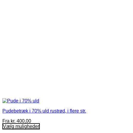
Mulighederne
kan
vælges
på
varesiden
Pudebetræk i 70% uld rustrød, i flere str.
Fra
kr.
400,00
Vælg muligheder
Dette