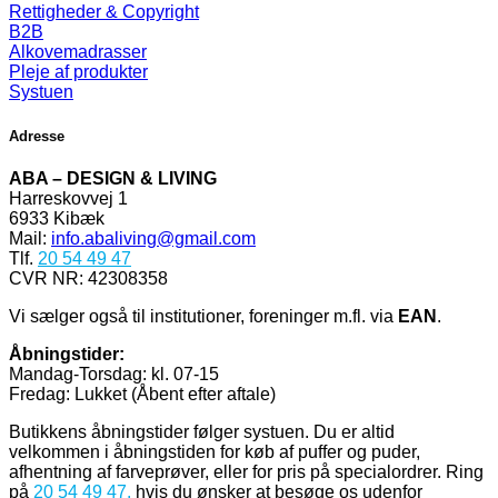
Rettigheder & Copyright
B2B
Alkovemadrasser
Pleje af produkter
Systuen
Adresse
ABA – DESIGN & LIVING
Harreskovvej 1
6933 Kibæk
Mail:
info.abaliving@gmail.com
Tlf.
20 54 49 47
CVR NR: 42308358
Vi sælger også til institutioner, foreninger m.fl. via
EAN
.
Åbningstider:
Mandag-Torsdag: kl. 07-15
Fredag: Lukket (Åbent efter aftale)
Butikkens åbningstider følger systuen. Du er altid
velkommen i åbningstiden for køb af puffer og puder,
afhentning af farveprøver, eller for pris på specialordrer. Ring
på
20 54 49 47
,
hvis du ønsker at besøge os udenfor