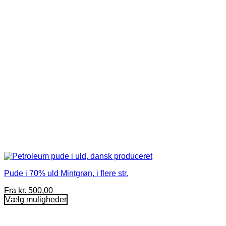
kan
vælges
på
varesiden
Pude i 70% uld Mintgrøn, i flere str.
Fra
kr.
500,00
Vælg muligheder
Dette
vare