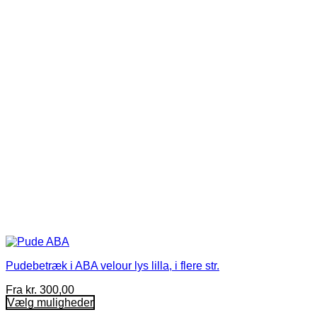
Mulighederne
kan
vælges
på
varesiden
Pudebetræk i ABA velour lys lilla, i flere str.
Fra
kr.
300,00
Vælg muligheder
Dette