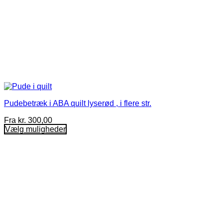
Pudebetræk i ABA quilt lyserød , i flere str.
Fra
kr.
300,00
Vælg muligheder
Dette
vare
har
flere
varianter.
Mulighederne
kan
vælges
på
varesiden