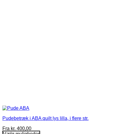
varianter.
Mulighederne
kan
vælges
på
varesiden
Pudebetræk i ABA quilt lys lilla, i flere str.
Fra
kr.
400,00
Vælg muligheder