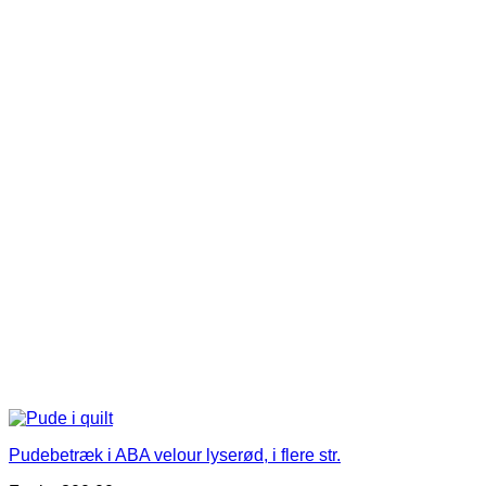
har
flere
varianter.
Mulighederne
kan
vælges
på
varesiden
Pudebetræk i ABA velour lyserød, i flere str.