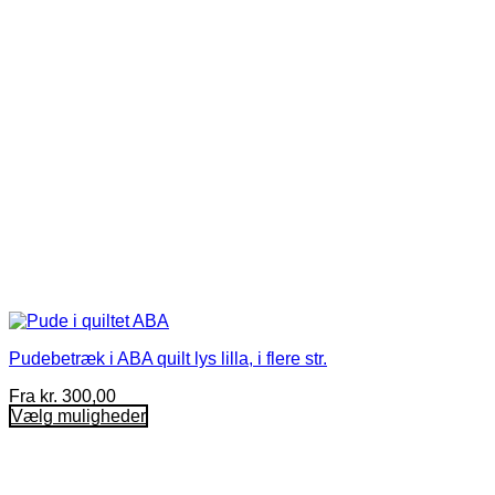
vælges
på
varesiden
Pudebetræk i ABA quilt lys lilla, i flere str.
Fra
kr.
300,00
Vælg muligheder
Dette
vare
har
flere