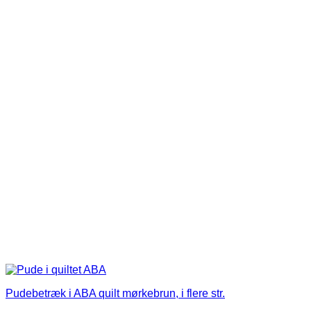
har
flere
varianter.
Mulighederne
kan
vælges
på
varesiden
Pudebetræk i ABA quilt mørkebrun, i flere str.