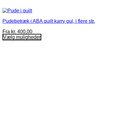
Pudebetræk i ABA quilt karry gul, i flere str.
Fra
kr.
400,00
Vælg muligheder
Dette
vare
har
flere
varianter.
Mulighederne
kan
vælges
på
varesiden