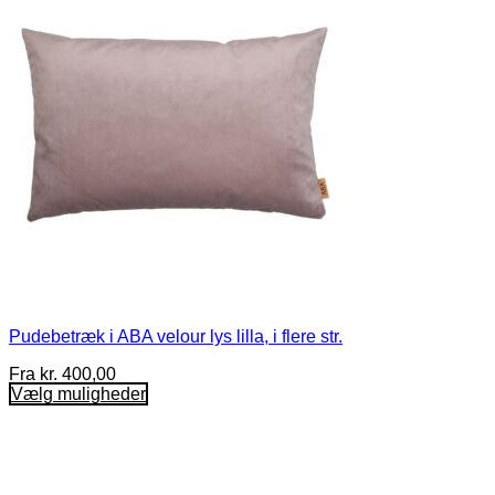
Pudebetræk i ABA velour lys lilla, i flere str.
Fra
kr.
400,00
Vælg muligheder
Dette
vare
har
flere
varianter.