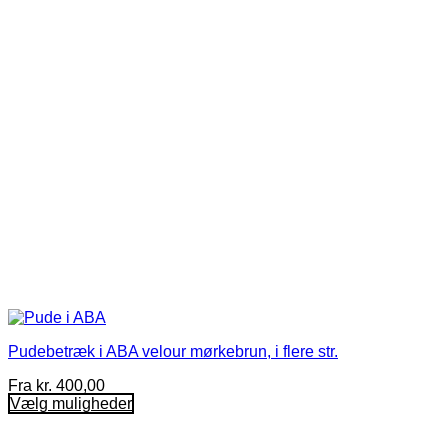
kan
vælges
på
varesiden
Pudebetræk i ABA velour mørkebrun, i flere str.
Fra
kr.
400,00
Vælg muligheder
Dette
vare