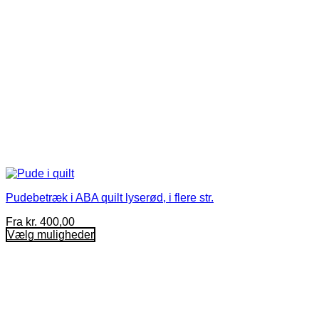
Pudebetræk i ABA quilt lyserød, i flere str.
Fra
kr.
400,00
Vælg muligheder
Dette
vare
har
flere
varianter.
Mulighederne