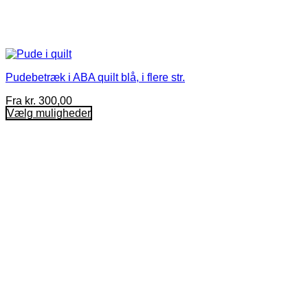
Pudebetræk i ABA quilt blå, i flere str.
Fra
kr.
300,00
Vælg muligheder
Dette
vare
har
flere
varianter.
Mulighederne
kan
vælges
på
varesiden