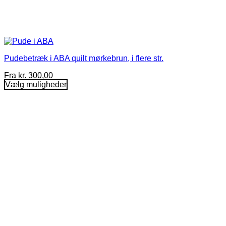
Pudebetræk i ABA quilt mørkebrun, i flere str.
Fra
kr.
300,00
Vælg muligheder
Dette
vare
har
flere
varianter.
Mulighederne
kan
vælges
på
varesiden