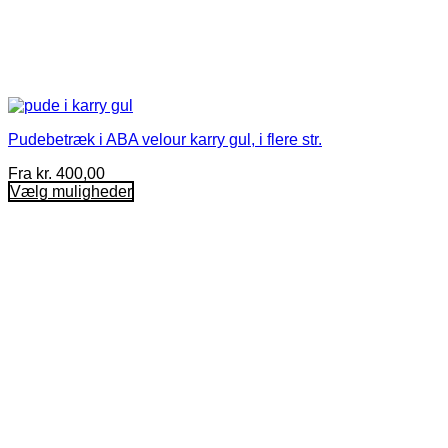
Pudebetræk i ABA velour karry gul, i flere str.
Fra
kr.
400,00
Vælg muligheder
Dette
vare
har
flere
varianter.
Mulighederne
kan
vælges
på
varesiden