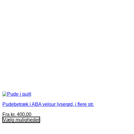
kan
vælges
på
varesiden
Pudebetræk i ABA velour lyserød, i flere str.
Fra
kr.
400,00
Vælg muligheder
Dette
vare