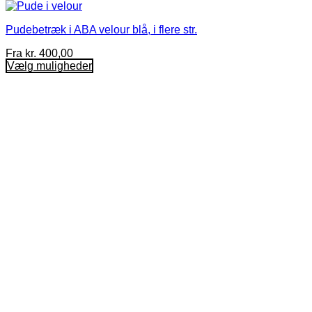
Pudebetræk i ABA velour blå, i flere str.
Fra
kr.
400,00
Vælg muligheder
Dette
vare
har
flere
varianter.
Mulighederne
kan
vælges
på
varesiden