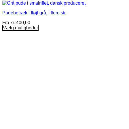
Pudebetræk i fløjl grå, i flere str.
Fra
kr.
400,00
Vælg muligheder
Dette
vare
har
flere
varianter.
Mulighederne
kan
vælges
på
varesiden