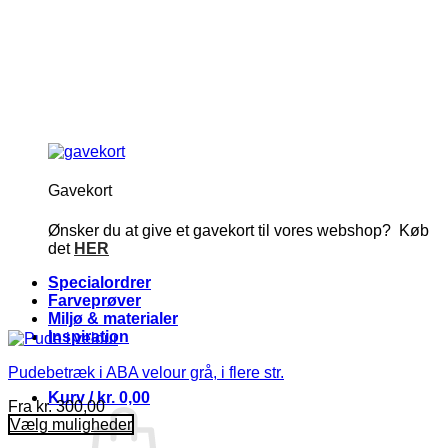
Gavekort
Ønsker du at give et gavekort til vores webshop? Køb
det
HER
Specialordrer
Farveprøver
Miljø & materialer
Inspiration
Pudebetræk i ABA velour grå, i flere str.
Kurv /
kr.
0,00
Fra
kr.
300,00
Vælg muligheder
Dette