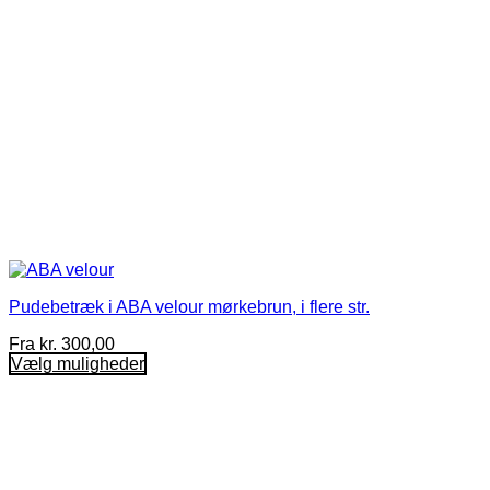
Pudebetræk i ABA velour mørkebrun, i flere str.
Fra
kr.
300,00
Vælg muligheder
Dette
vare
har
flere
varianter.
Mulighederne