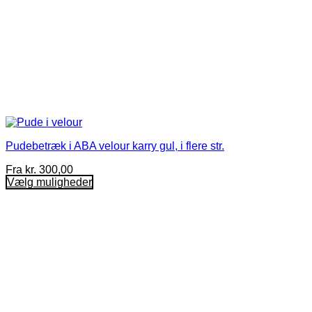
Pudebetræk i ABA velour karry gul, i flere str.
Fra
kr.
300,00
Vælg muligheder
Dette
vare
har
flere
varianter.
Mulighederne
kan
vælges
på
varesiden