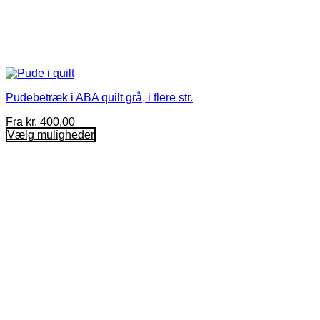
Pudebetræk i ABA quilt grå, i flere str.
Fra
kr.
400,00
Vælg muligheder
Dette
vare
har
flere
varianter.
Mulighederne
kan
vælges
på
varesiden