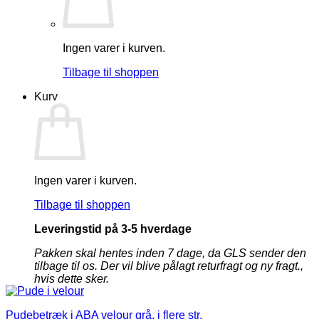
vare
har
flere
varianter.
Ingen varer i kurven.
Mulighederne
Tilbage til shoppen
kan
vælges
Kurv
på
varesiden
Ingen varer i kurven.
Tilbage til shoppen
Leveringstid på 3-5 hverdage
Pakken skal hentes inden 7 dage, da GLS sender den
tilbage til os. Der vil blive pålagt returfragt og ny fragt.,
hvis dette sker.
Pudebetræk i ABA velour grå, i flere str.