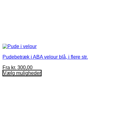
Pudebetræk i ABA velour blå, i flere str.
Fra
kr.
300,00
Vælg muligheder
Dette
vare
har
flere
varianter.
Mulighederne
kan
vælges
på
varesiden