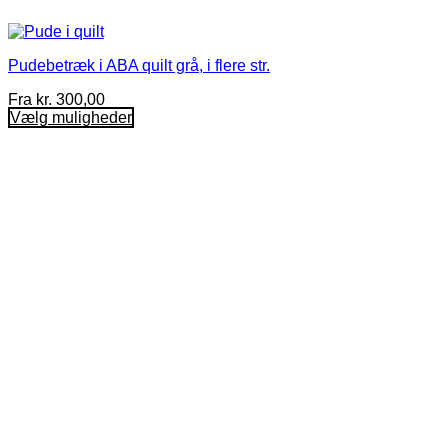
Pudebetræk i ABA quilt grå, i flere str.
Fra
kr.
300,00
Vælg muligheder
Dette
vare
har
flere
varianter.
Mulighederne
kan
vælges
på
varesiden