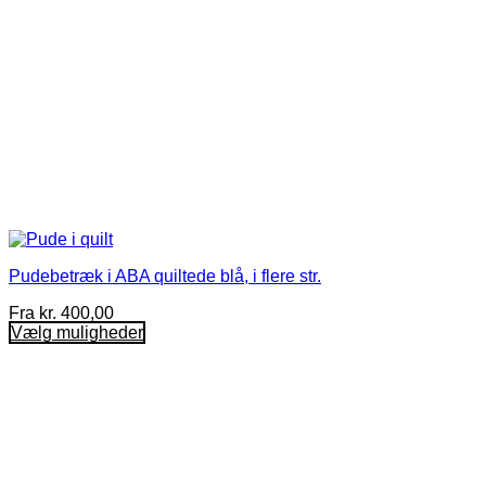
Pudebetræk i ABA quiltede blå, i flere str.
Fra
kr.
400,00
Vælg muligheder
Dette
vare
har
flere
varianter.
Mulighederne
kan