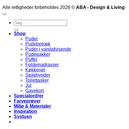
Alle rettigheder forbeholdes 2026 ©
ABA - Design & Living
Søg
efter:
Shop
Puder
Pudebetræk
Puder i vandafvisende
Pudepakker
Puffer
Foldemadrasser
Køkkenet
Stolehynder
Toilettasker
Jul
Gavekort
Specialordrer
Farveprøver
Miljø & Materialer
Inspiration
Systuen