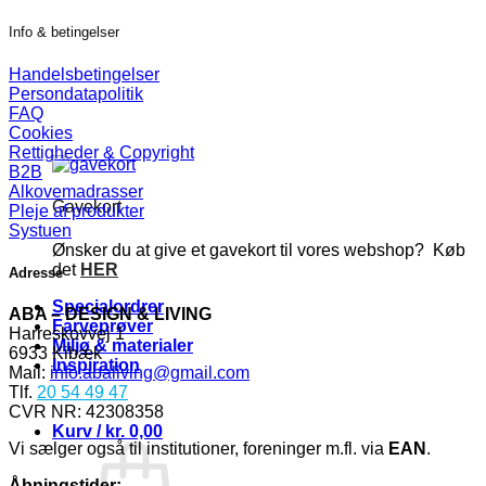
Info & betingelser
Handelsbetingelser
Persondatapolitik
FAQ
Cookies
Rettigheder & Copyright
B2B
Alkovemadrasser
Gavekort
Pleje af produkter
Systuen
Ønsker du at give et gavekort til vores webshop? Køb
det
HER
Adresse
Specialordrer
ABA – DESIGN & LIVING
Farveprøver
Harreskovvej 1
Miljø & materialer
6933 Kibæk
Inspiration
Mail:
info.abaliving@gmail.com
Tlf.
20 54 49 47
CVR NR: 42308358
Kurv /
kr.
0,00
Vi sælger også til institutioner, foreninger m.fl. via
EAN
.
Åbningstider: