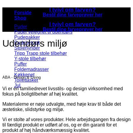
I tvivl om farven?
Forside
Bestil dine farveprøver her
Shop
I tvivl om farven?
Puder
Bestil dine farveprøver her
Puder velegnet til udendørs
Pudepakker
Udendørs miljø
Pudebetræk
Stolehynder
Tripp Trapp stole tilbehør
Y-stole tilbehør
Puffer
Foldemadrasser
Køkkenet
ABA - Design & Living
Toilettasker
Jul
Vi er en familiedrevet livsstils- og design virksomhed med
fokus på boligtilbehør af høj kvalitet.
Materialerne er nøje udvalgte, med høje krav til både det
æstetiske, slidstyrke og miljø.
Vi er stolte af vores produkter. Hele arbejdsgangen fra design
til færdigt produkt er udført af os, og er din garanti for et
produkt af høj håndværksmæssig kvalitet.