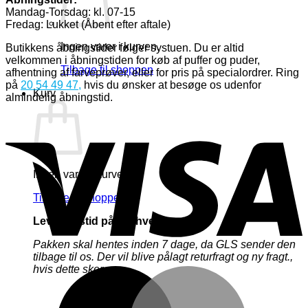
Mandag-Torsdag: kl. 07-15
Fredag: Lukket (Åbent efter aftale)
Ingen varer i kurven.
Butikkens åbningstider følger systuen. Du er altid
velkommen i åbningstiden for køb af puffer og puder,
Tilbage til shoppen
afhentning af farveprøver, eller for pris på specialordrer. Ring
på
20 54 49 47
,
hvis du ønsker at besøge os udenfor
Kurv
almindelig åbningstid.
V
Ingen varer i kurven.
Tilbage til shoppen
Leveringstid på 3-5 hverdage
Pakken skal hentes inden 7 dage, da GLS sender den
tilbage til os. Der vil blive pålagt returfragt og ny fragt.,
hvis dette sker.
M