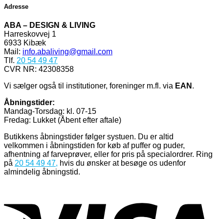
Adresse
ABA – DESIGN & LIVING
Harreskovvej 1
6933 Kibæk
Mail:
info.abaliving@gmail.com
Tlf.
20 54 49 47
CVR NR: 42308358
Vi sælger også til institutioner, foreninger m.fl. via
EAN
.
Åbningstider:
Mandag-Torsdag: kl. 07-15
Fredag: Lukket (Åbent efter aftale)
Butikkens åbningstider følger systuen. Du er altid
velkommen i åbningstiden for køb af puffer og puder,
afhentning af farveprøver, eller for pris på specialordrer. Ring
på
20 54 49 47
,
hvis du ønsker at besøge os udenfor
almindelig åbningstid.
V