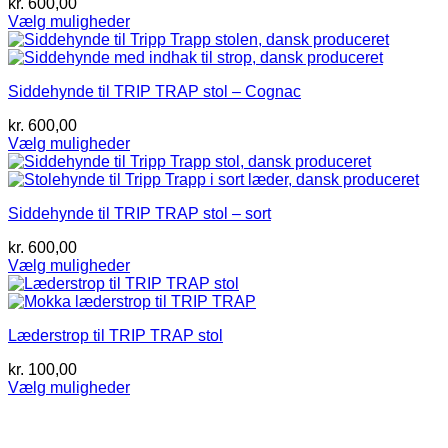
kr.
600,00
Mulighederne
Vælg muligheder
kan
Dette
vælges
vare
på
har
varesiden
Siddehynde til TRIP TRAP stol – Cognac
flere
varianter.
kr.
600,00
Mulighederne
Vælg muligheder
kan
Dette
vælges
vare
på
har
varesiden
Siddehynde til TRIP TRAP stol – sort
flere
varianter.
kr.
600,00
Mulighederne
Vælg muligheder
kan
Dette
vælges
vare
på
har
varesiden
Læderstrop til TRIP TRAP stol
flere
varianter.
kr.
100,00
Mulighederne
Vælg muligheder
kan
Dette
vælges
vare
på
har
varesiden