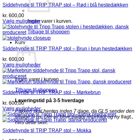
Siddehynde til TRIP TRAP stol – Rød i blå hestedækken
varianter.
Mulighederne
kr.
600,00
kan
Ingen varer i kurven.
Vælg muligheder
vælges
Dette
på
Tilbage til shoppen
vare
varesiden
har
Kurv
flere
Siddehynde til TRIP TRAP stol – Brun i brun hestedækken
varianter.
Mulighederne
kr.
600,00
kan
Vælg muligheder
vælges
Dette
på
vare
varesiden
Ingen varer i kurven.
har
flere
Tilbage til shoppen
Siddehynde til TRIP TRAP stol – Mørkebrun
varianter.
Mulighederne
Leveringstid på 3-5 hverdage
kr.
600,00
kan
Vælg muligheder
vælges
Pakken skal hentes inden 7 dage, da GLS sender den
Dette
på
tilbage til os. Der vil blive pålagt returfragt og ny fragt.,
vare
varesiden
hvis dette sker.
har
Siddehynde til TRIP TRAP stol – Mokka
flere
varianter.