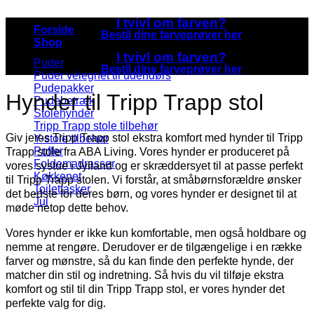
I tvivl om farven?
Forside
Bestil dine farveprøver her
Shop
I tvivl om farven?
Puder
Bestil dine farveprøver her
Puder velegnet til udendørs
Pudepakker
Hynder til Tripp Trapp stol
Pudebetræk
Stolehynder
Tripp Trapp stole tilbehør
Giv jeres Tripp Trapp stol ekstra komfort med hynder til Tripp
Y-stole tilbehør
Puffer
Trapp stole fra ABA Living. Vores hynder er produceret på
Foldemadrasser
vores systue i Jylland og er skræddersyet til at passe perfekt
Køkkenet
til Tripp Trapp stolen. Vi forstår, at småbørnsforældre ønsker
Toilettasker
det bedste for deres børn, og vores hynder er designet til at
Jul
møde netop dette behov.
Vores hynder er ikke kun komfortable, men også holdbare og
nemme at rengøre. Derudover er de tilgængelige i en række
farver og mønstre, så du kan finde den perfekte hynde, der
matcher din stil og indretning. Så hvis du vil tilføje ekstra
komfort og stil til din Tripp Trapp stol, er vores hynder det
perfekte valg for dig.