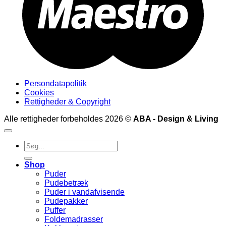
Persondatapolitik
Cookies
Rettigheder & Copyright
Alle rettigheder forbeholdes 2026 ©
ABA - Design & Living
Søg
efter:
Shop
Puder
Pudebetræk
Puder i vandafvisende
Pudepakker
Puffer
Foldemadrasser