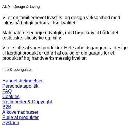
flere
ABA - Design & Living
varianter.
Mulighederne
Vi er en familiedrevet livsstils- og design virksomhed med
kan
fokus på boligtilbehør af høj kvalitet.
vælges
på
Materialerne er nøje udvalgte, med høje krav til både det
varesiden
æstetiske, slidstyrke og miljø.
Vi er stolte af vores produkter. Hele arbejdsgangen fra design
til færdigt produkt er udført af os, og er din garanti for et
produkt af høj håndværksmæssig kvalitet.
Info & betingelser
Handelsbetingelser
Persondatapolitik
FAQ
Cookies
Rettigheder & Copyright
B2B
Alkovemadrasser
Pleje af produkter
Systuen